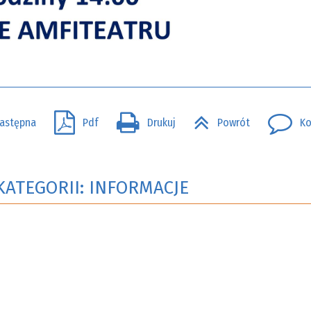
astępna
Pdf
Drukuj
Powrót
Ko
KATEGORII: INFORMACJE