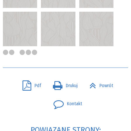
Pdf
Drukuj
Powrót
Kontakt
POWIĄZANE STRONY: