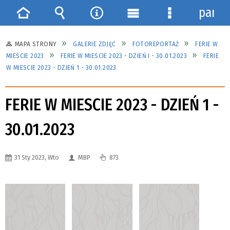
panel
Strona
Wyszukiwarka
Narzędzia
Menu
Menu
główna
główne
szczegółowe
MAPA STRONY
GALERIE ZDJĘĆ
FOTOREPORTAŻ
FERIE W
MIEŚCIE 2023
FERIE W MIEŚCIE 2023 - DZIEŃ I - 30.01.2023
FERIE
W MIESCIE 2023 - DZIEŃ 1 - 30.01.2023
FERIE W MIESCIE 2023 - DZIEŃ 1 -
30.01.2023
31 Sty 2023, Wto
MBP
873