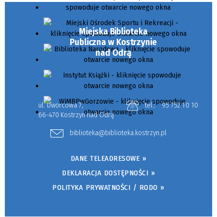
Miejska Biblioteka
Publiczna w Kostrzynie
nad Odrą
ul. Dworcowa 7,
tel.:
95 752 10 10
66-470 Kostrzyn nad Odrą
biblioteka@biblioteka.kostrzyn.pl
DANE TELEADRESOWE »
DEKLARACJA DOSTĘPNOŚCI »
POLITYKA PRYWATNOŚCI / RODO »