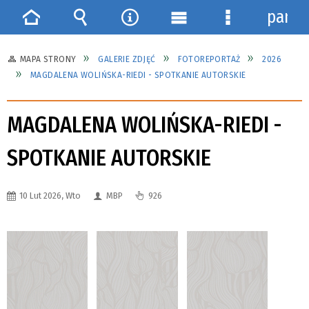
panel
Strona
Wyszukiwarka
Narzędzia
Menu
Menu
główna
główne
szczegółowe
MAPA STRONY
GALERIE ZDJĘĆ
FOTOREPORTAŻ
2026
MAGDALENA WOLIŃSKA-RIEDI - SPOTKANIE AUTORSKIE
MAGDALENA WOLIŃSKA-RIEDI -
SPOTKANIE AUTORSKIE
10 Lut 2026, Wto
MBP
926